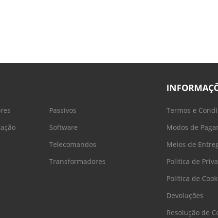
INFORMAÇ
ores
Passivos
Termos e Condi
tação
Software
Modos de Paga
Telecomandos
Meios de Entre
Transformadores
Politica de Priv
Política de Cook
Devoluções
Resolução de Co