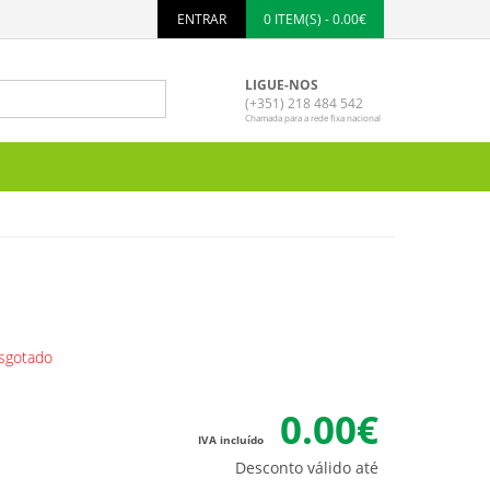
ENTRAR
0 ITEM(S) - 0.00€
LIGUE-NOS
(+351) 218 484 542
Chamada para a rede fixa nacional
sgotado
0.00€
IVA incluído
Desconto válido até