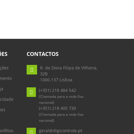
ÕES
CONTACTOS
ções
R. de Dona Filipa de Vilhena,
32B
mento
1000-137 Lisboa
ga
(+351) 218 484 542
(Chamada para a rede fixa
acidade
nacional)
(+351) 218 405 730
ies
(Chamada para a rede fixa
nacional)
nflitos
geral@digicontrole.pt