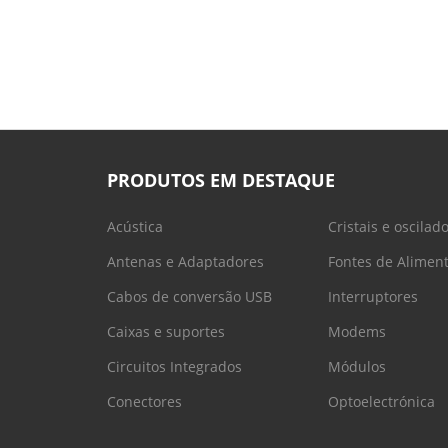
PRODUTOS EM DESTAQUE
Acústica
Cristais e oscilad
Antenas e Adaptadores
Fontes de Alimen
Cabos de conversão USB
Interruptores
Caixas e suportes
Modems
Circuitos Integrados
Módulos
Conectores
Optoelectrónica