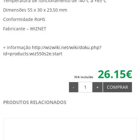
Temperatura de funcionamento de -40°C a +85°C
Dimensões 55 x 30 x 23,50 mm
Conformidade RoHS
Fabricante – WIZNET
+ informação
http://wizwiki.net/wiki/doku.php?
id=products:wiz550s2e:start
26.15€
IVA incluído
-
+
COMPRAR
PRODUTOS RELACIONADOS