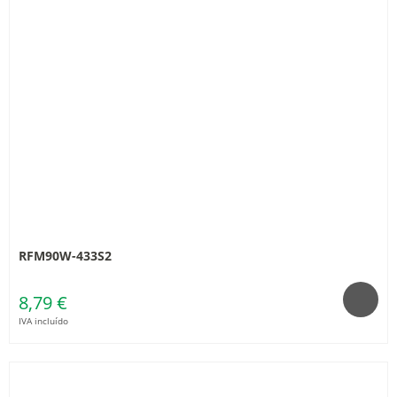
RFM90W-433S2
8,79 €
IVA incluído