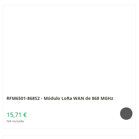
RFM6501-868S2 - Módulo LoRa WAN de 868 MGHz
15,71 €
IVA incluído