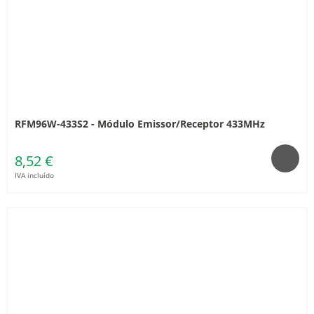
RFM96W-433S2 - Módulo Emissor/Receptor 433MHz
8,52 €
IVA incluído