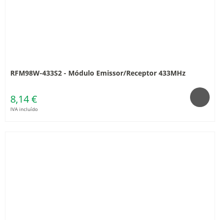
RFM98W-433S2 - Módulo Emissor/Receptor 433MHz
8,14 €
IVA incluído