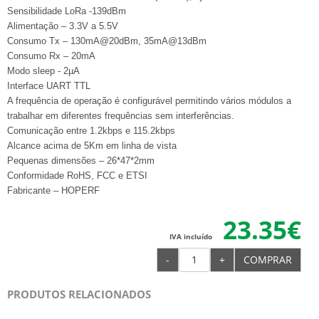
Sensibilidade LoRa -139dBm
Alimentação – 3.3V a 5.5V
Consumo Tx – 130mA@20dBm, 35mA@13dBm
Consumo Rx – 20mA
Modo sleep - 2µA
Interface UART TTL
A frequência de operação é configurável permitindo vários módulos a
trabalhar em diferentes frequências sem interferências.
Comunicação entre 1.2kbps e 115.2kbps
Alcance acima de 5Km em linha de vista
Pequenas dimensões – 26*47*2mm
Conformidade RoHS, FCC e ETSI
Fabricante – HOPERF
23.35€
IVA incluído
-
+
COMPRAR
PRODUTOS RELACIONADOS