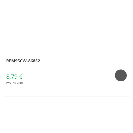
RFM95CW-868S2
8,79 €
IVA incluído