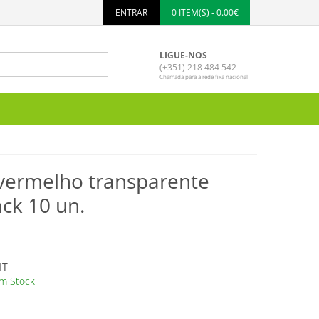
ENTRAR
0 ITEM(S) - 0.00€
LIGUE-NOS
(+351) 218 484 542
Chamada para a rede fixa nacional
ermelho transparente
ck 10 un.
IT
m Stock