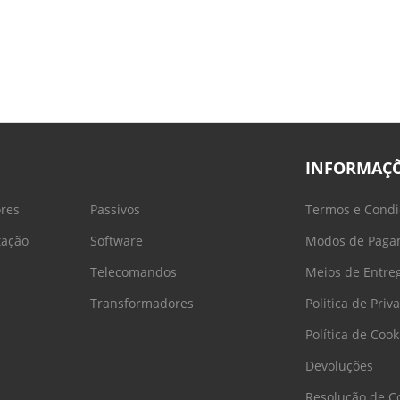
INFORMAÇ
ores
Passivos
Termos e Condi
tação
Software
Modos de Paga
Telecomandos
Meios de Entre
Transformadores
Politica de Priv
Política de Cook
Devoluções
Resolução de Co