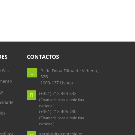
ÕES
CONTACTOS
ções
R. de Dona Filipa de Vilhena,
32B
mento
1000-137 Lisboa
ga
(+351) 218 484 542
(Chamada para a rede fixa
acidade
nacional)
(+351) 218 405 730
ies
(Chamada para a rede fixa
nacional)
nflitos
geral@digicontrole.pt