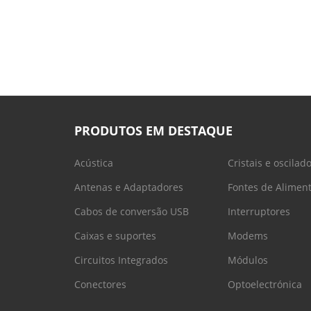
PRODUTOS EM DESTAQUE
Acústica
Cristais e oscilad
Antenas e Adaptadores
Fontes de Alimen
Cabos de conversão USB
Interruptores
Caixas e suportes
Modems
Circuitos Integrados
Módulos
Conectores
Optoelectrónica