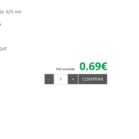
a: 625 nm
A
IGHT
0.69€
IVA incluído
-
+
COMPRAR