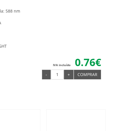
a: 588 nm
A
IGHT
0.76€
IVA incluído
-
+
COMPRAR