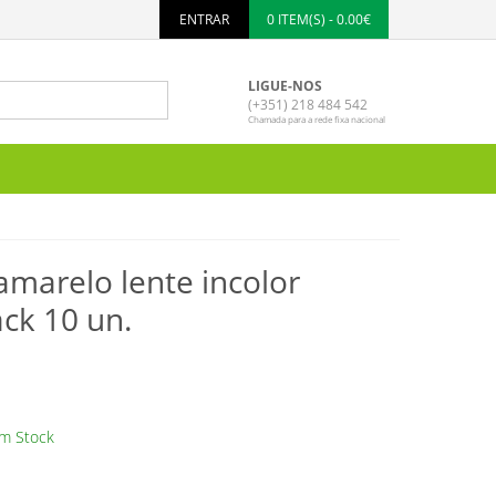
ENTRAR
0 ITEM(S) - 0.00€
LIGUE-NOS
(+351) 218 484 542
Chamada para a rede fixa nacional
marelo lente incolor
ck 10 un.
C
m Stock