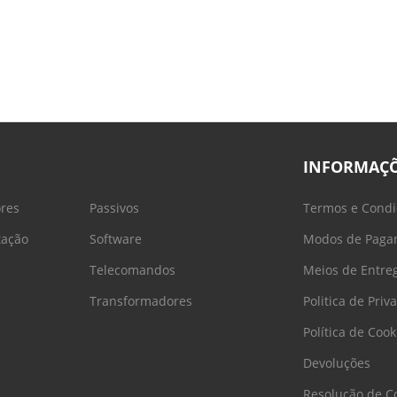
INFORMAÇ
ores
Passivos
Termos e Condi
tação
Software
Modos de Paga
Telecomandos
Meios de Entre
Transformadores
Politica de Priv
Política de Cook
Devoluções
Resolução de Co