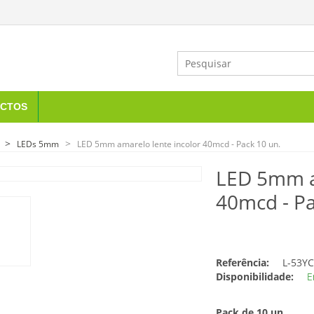
CTOS
LEDs 5mm
LED 5mm amarelo lente incolor 40mcd - Pack 10 un.
LED 5mm a
40mcd - Pa
Referência:
L-53Y
Disponibilidade:
E
Pack de 10 un.