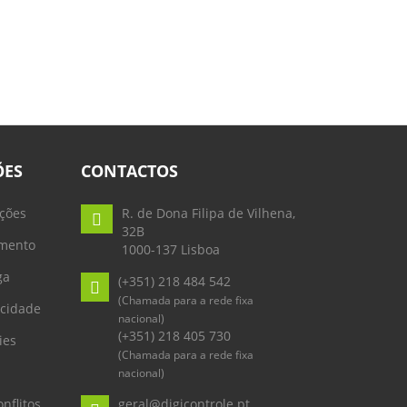
ÕES
CONTACTOS
ções
R. de Dona Filipa de Vilhena,
32B
mento
1000-137 Lisboa
ga
(+351) 218 484 542
(Chamada para a rede fixa
acidade
nacional)
(+351) 218 405 730
ies
(Chamada para a rede fixa
nacional)
nflitos
geral@digicontrole.pt