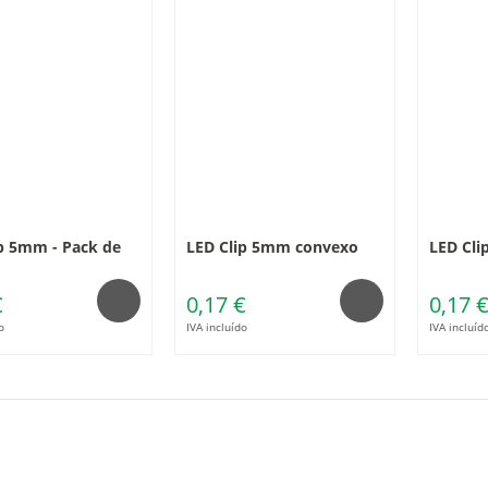
p 5mm - Pack de
LED Clip 5mm convexo
LED Cl
€
0,17 €
0,17 
o
IVA incluído
IVA incluíd