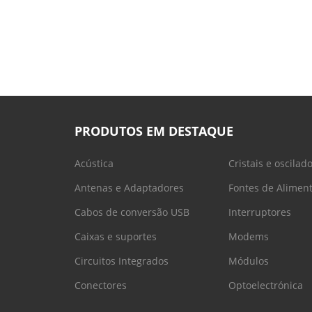
PRODUTOS EM DESTAQUE
Acústica
Cristais e oscilad
Antenas e Adaptadores
Fontes de Alimen
Cabos de conversão USB
Interruptores
Caixas e suportes
Modems
Circuitos Integrados
Módulos
Conectores
Optoelectrónica