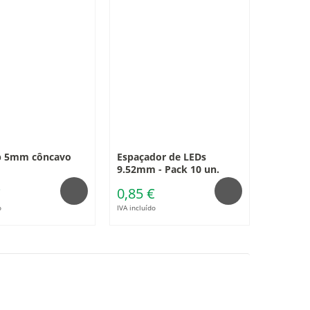
ip 5mm côncavo
Espaçador de LEDs
9.52mm - Pack 10 un.
€
0,85 €
o
IVA incluído