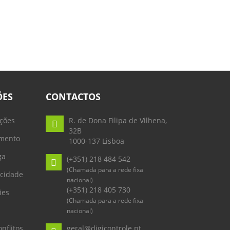
ÕES
CONTACTOS
ções
R. de Dona Filipa de Vilhena,
32B
mento
1000-137 Lisboa
ga
(+351) 218 484 542
(Chamada para a rede fixa
acidade
nacional)
(+351) 218 405 730
ies
(Chamada para a rede fixa
nacional)
nflitos
geral@digicontrole.pt