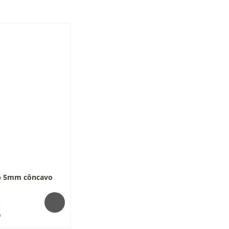
ip 5mm côncavo
€
o