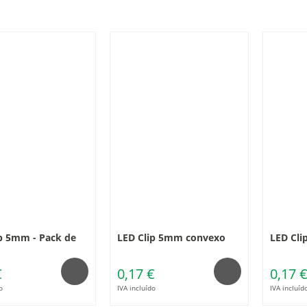
p 5mm - Pack de
LED Clip 5mm convexo
LED Cl
€
0,17 €
0,17 
o
IVA incluído
IVA incluíd