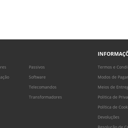
INFORMAÇ
ores
Passivos
Termos e Condi
tação
Software
Modos de Paga
Telecomandos
Meios de Entre
Transformadores
Politica de Priv
Política de Cook
Devoluções
Resolução de Co