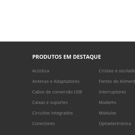
PRODUTOS EM DESTAQUE
Acústica
Cristais e oscilad
Antenas e Adaptadores
Fontes de Alimen
Cabos de conversão USB
Interruptores
Caixas e suportes
Modems
Circuitos Integrados
Módulos
Conectores
Optoelectrónica