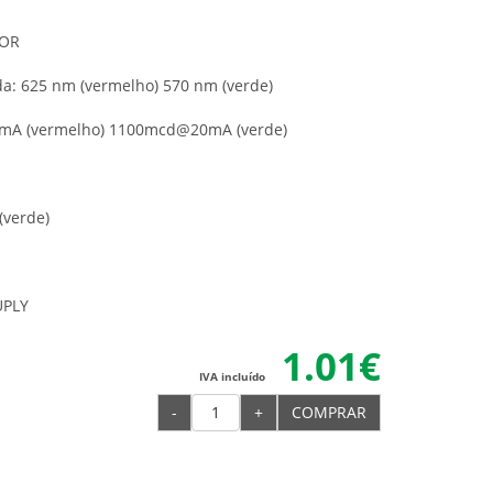
LOR
: 625 nm (vermelho) 570 nm (verde)
mA (vermelho) 1100mcd@20mA (verde)
(verde)
UPLY
1.01€
IVA incluído
-
+
COMPRAR