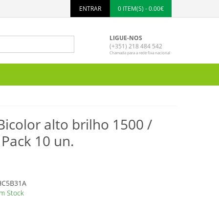
ENTRAR
0 ITEM(S) - 0.00€
LIGUE-NOS
(+351) 218 484 542
Chamada para a rede fixa nacional
color alto brilho 1500 /
Pack 10 un.
C5B31A
m Stock