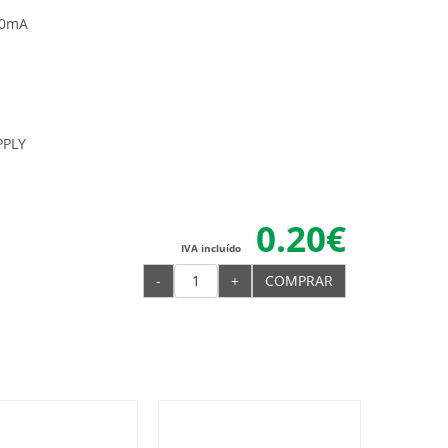
20mA
PPLY
0.20€
IVA incluído
-
+
COMPRAR