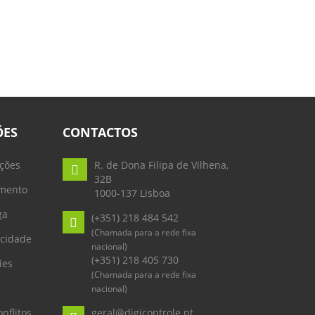
ÕES
CONTACTOS
ções
R. de Dona Filipa de Vilhena,
32B
mento
1000-137 Lisboa
ga
(+351) 218 484 542
(Chamada para a rede fixa
acidade
nacional)
(+351) 218 405 730
ies
(Chamada para a rede fixa
nacional)
nflitos
geral@digicontrole.pt