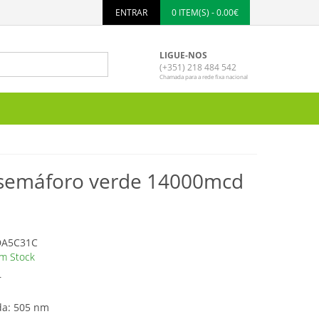
ENTRAR
0 ITEM(S) - 0.00€
LIGUE-NOS
(+351) 218 484 542
Chamada para a rede fixa nacional
semáforo verde 14000mcd
A5C31C
m Stock
r
a: 505 nm