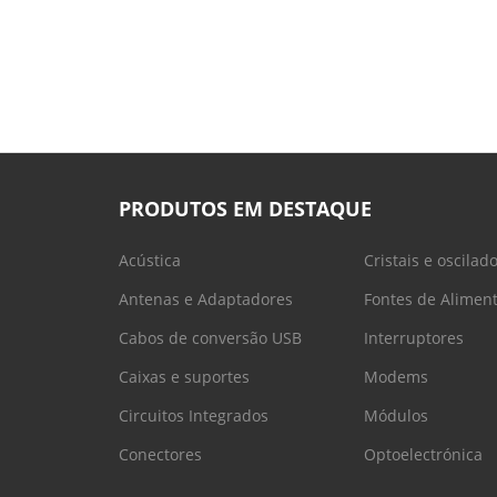
PRODUTOS EM DESTAQUE
Acústica
Cristais e oscilad
Antenas e Adaptadores
Fontes de Alimen
Cabos de conversão USB
Interruptores
Caixas e suportes
Modems
Circuitos Integrados
Módulos
Conectores
Optoelectrónica