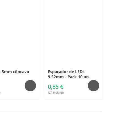
ip 5mm côncavo
Espaçador de LEDs
9.52mm - Pack 10 un.
€
0,85 €
o
IVA incluído