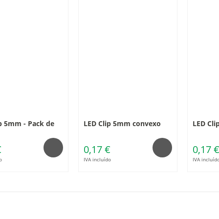
p 5mm - Pack de
LED Clip 5mm convexo
LED Cl
€
0,17 €
0,17 
o
IVA incluído
IVA incluíd