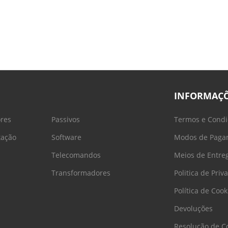
INFORMAÇ
ores
Passivos
Termos e Condi
tação
Software
Modos de Paga
Telecomandos
Meios de Entre
Transformadores
Politica de Priv
Política de Cook
Devoluções
Resolução de Co