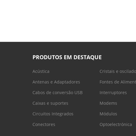
PRODUTOS EM DESTAQUE
Acústica
Cristais e oscilad
Antenas e Adaptadores
Fontes de Alimen
Cabos de conversão USB
Interruptores
Caixas e suportes
Modems
Circuitos Integrados
Módulos
Conectores
Optoelectrónica