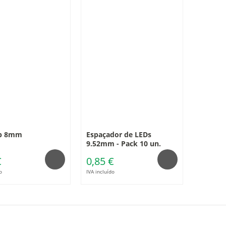
ip 8mm
Espaçador de LEDs
9.52mm - Pack 10 un.
€
0,85 €
o
IVA incluído