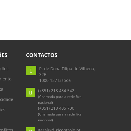
ÕES
CONTACTOS
ções
R. de Dona Filipa de Vilhena,
32B
mento
1000-137 Lisboa
ga
(+351) 218 484 542
(Chamada para a rede fixa
acidade
nacional)
(+351) 218 405 730
ies
(Chamada para a rede fixa
nacional)
nflitos
geral@digicontrole.pt