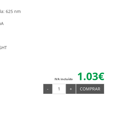
a: 625 nm
mA
IGHT
1.03€
IVA incluído
-
+
COMPRAR