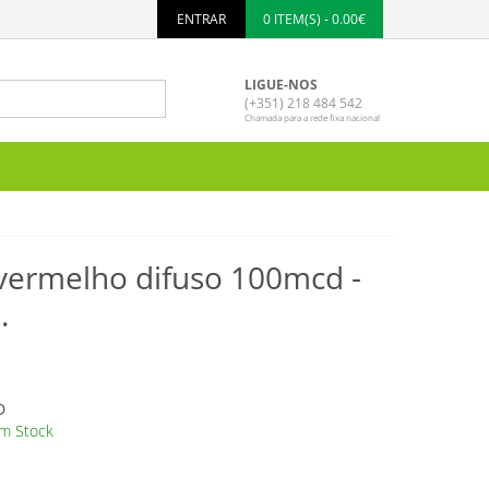
ENTRAR
0 ITEM(S) - 0.00€
LIGUE-NOS
(+351) 218 484 542
Chamada para a rede fixa nacional
ermelho difuso 100mcd -
.
D
m Stock