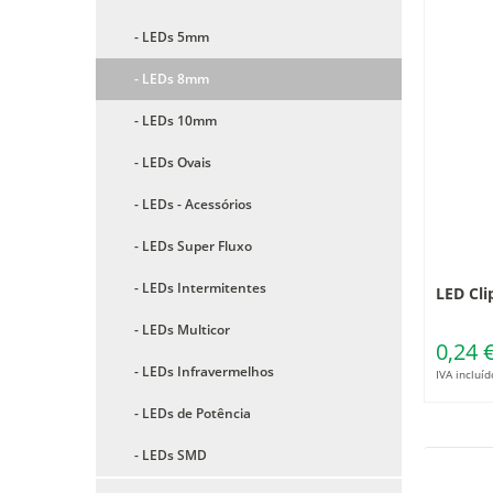
- LEDs 5mm
- LEDs 8mm
- LEDs 10mm
- LEDs Ovais
- LEDs - Acessórios
- LEDs Super Fluxo
- LEDs Intermitentes
LED Cl
- LEDs Multicor
0,24 
- LEDs Infravermelhos
IVA incluíd
- LEDs de Potência
- LEDs SMD