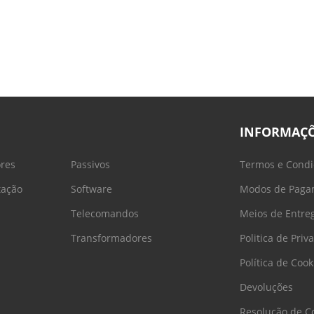
INFORMAÇ
ores
Passivos
Termos e Condi
tação
Software
Modos de Paga
Telecomandos
Meios de Entre
Transformadores
Politica de Priv
Política de Cook
Devoluções
Resolução de Co