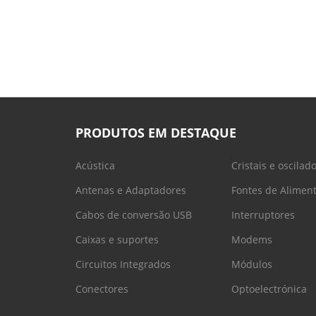
PRODUTOS EM DESTAQUE
Acústica
Cristais e oscilad
Antenas e Adaptadores
Fontes de Alimen
Cabos de conversão USB
Interruptores
Caixas e suportes
Modems
Circuitos Integrados
Módulos
Conectores
Optoelectrónica