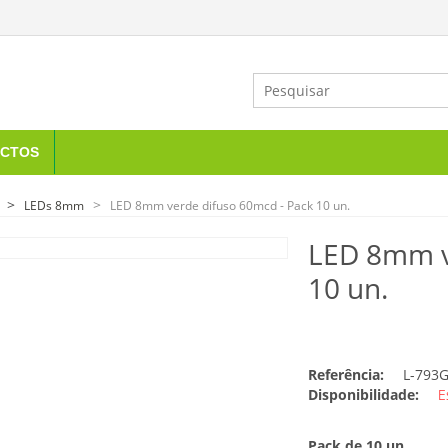
CTOS
LEDs 8mm
LED 8mm verde difuso 60mcd - Pack 10 un.
LED 8mm v
10 un.
Referência:
L-793
Disponibilidade:
E
Pack de 10 un.