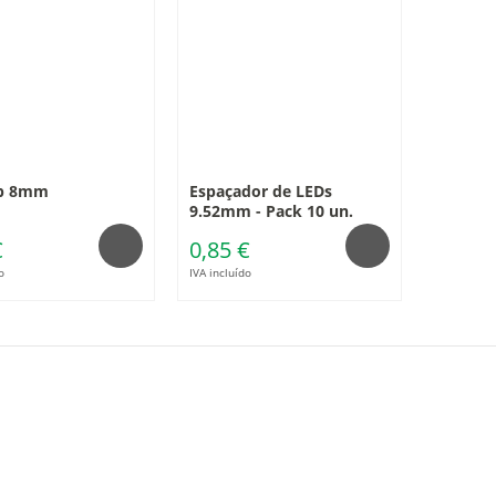
ip 8mm
Espaçador de LEDs
9.52mm - Pack 10 un.
€
0,85 €
o
IVA incluído