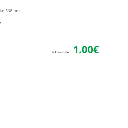
a: 568 nm
A
1.00€
IVA incluído