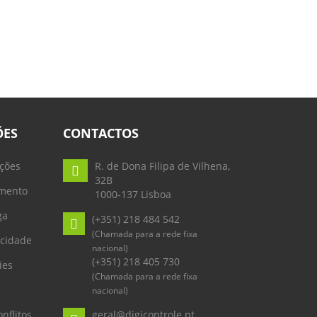
ÕES
CONTACTOS
ções
R. de Dona Filipa de Vilhena,
32B
mento
1000-137 Lisboa
ga
(+351) 218 484 542
(Chamada para a rede fixa
acidade
nacional)
(+351) 218 405 730
ies
(Chamada para a rede fixa
nacional)
nflitos
geral@digicontrole.pt