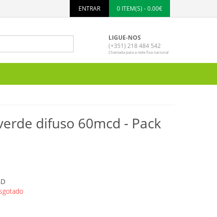
ENTRAR
0 ITEM(S) - 0.00€
LIGUE-NOS
(+351) 218 484 542
Chamada para a rede fixa nacional
erde difuso 60mcd - Pack
GD
sgotado