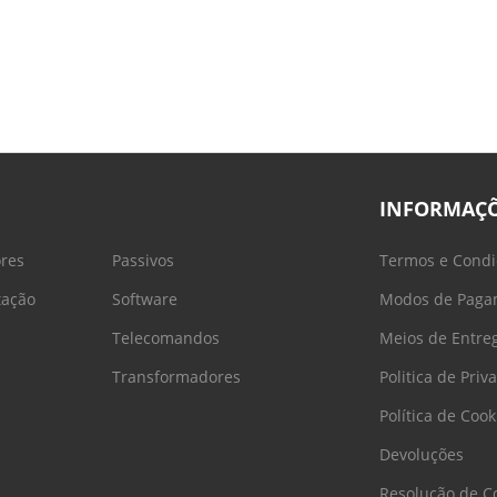
INFORMAÇ
ores
Passivos
Termos e Condi
tação
Software
Modos de Paga
Telecomandos
Meios de Entre
Transformadores
Politica de Priv
Política de Cook
Devoluções
Resolução de Co