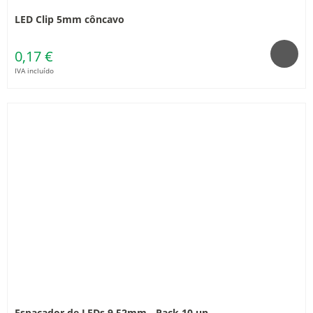
LED Clip 5mm côncavo
0,17 €
IVA incluído
Espaçador de LEDs 9.52mm - Pack 10 un.