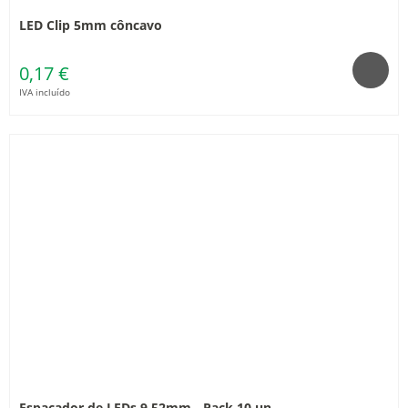
LED Clip 5mm côncavo
0,17 €
IVA incluído
Espaçador de LEDs 9.52mm - Pack 10 un.