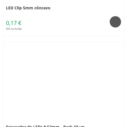
LED Clip 5mm côncavo
0,17 €
IVA incluído
Espaçador de LEDs 9.52mm - Pack 10 un.