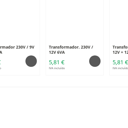
rmador 230V / 9V
Transformador. 230V /
Transfo
A
12V 6VA
12V + 1
€
5,81 €
5,81 
o
IVA incluído
IVA incluíd