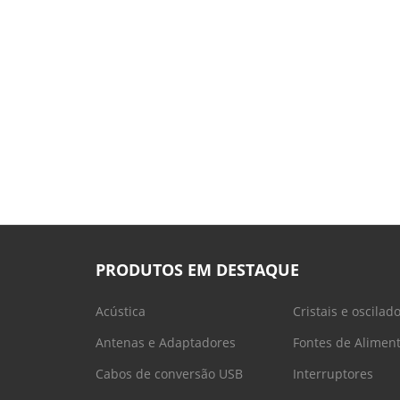
PRODUTOS EM DESTAQUE
Acústica
Cristais e oscilad
Antenas e Adaptadores
Fontes de Alimen
Cabos de conversão USB
Interruptores