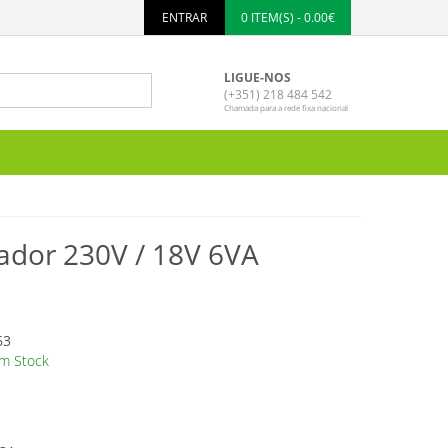
ENTRAR
0 ITEM(S) - 0.00€
LIGUE-NOS
(+351) 218 484 542
Chamada para a rede fixa nacional
ador 230V / 18V 6VA
63
m Stock