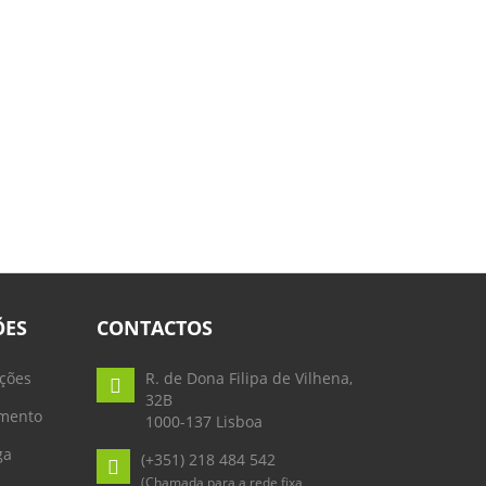
ÕES
CONTACTOS
ções
R. de Dona Filipa de Vilhena,
32B
mento
1000-137 Lisboa
ga
(+351) 218 484 542
(Chamada para a rede fixa