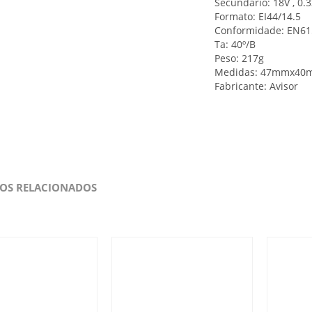
Secundário: 18V , 0.
Formato: EI44/14.5
Conformidade: EN6
Ta: 40º/B
Peso: 217g
Medidas: 47mmx40
Fabricante: Avisor
OS RELACIONADOS