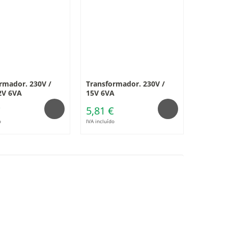
rmador. 230V /
Transformador. 230V /
2V 6VA
15V 6VA
€
5,81 €
o
IVA incluído