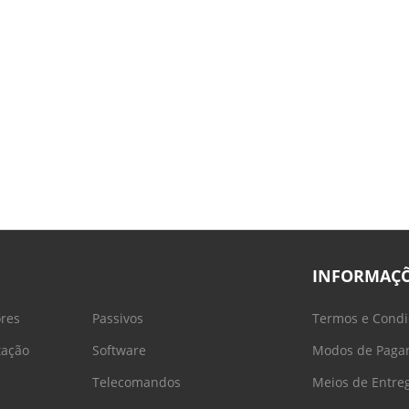
INFORMAÇ
ores
Passivos
Termos e Condi
tação
Software
Modos de Paga
Telecomandos
Meios de Entre