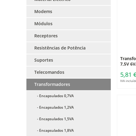
Modems
Módulos
Receptores
Resistências de Potência
Transf
Suportes
7,5V 6V
Telecomandos
5,81 
IVA incluíd
Transformadores
- Encapsulados 0,7VA
- Encapsulados 1,2VA
- Encapsulados 1,5VA
- Encapsulados 1,8VA