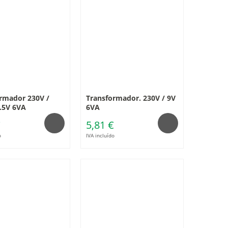
rmador 230V /
Transformador. 230V / 9V
7.5V 6VA
6VA
€
5,81 €
o
IVA incluído