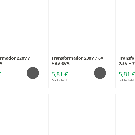
ormador 220V /
Transformador 230V / 6V
Transfo
A
+ 6V 6VA
7.5V + 
€
5,81 €
5,81 
o
IVA incluído
IVA incluíd