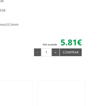
33A
1558
mmx33.5mm
5.81€
IVA incluído
-
+
COMPRAR