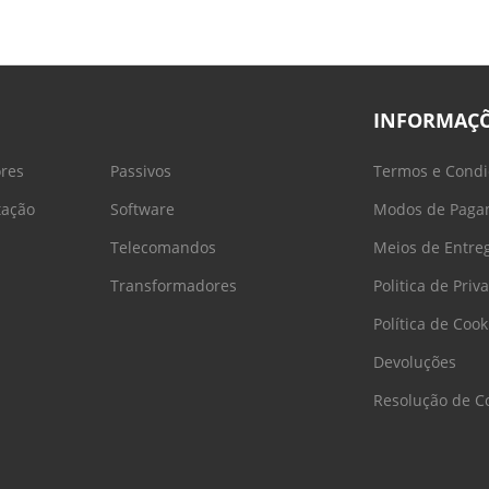
INFORMAÇ
ores
Passivos
Termos e Condi
tação
Software
Modos de Paga
Telecomandos
Meios de Entre
Transformadores
Politica de Priv
Política de Cook
Devoluções
Resolução de Co