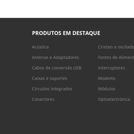
PRODUTOS EM DESTAQUE
Acústica
Cristais e oscilad
Antenas e Adaptadores
Fontes de Alimen
Cabos de conversão USB
Interruptores
Caixas e suportes
Modems
Circuitos Integrados
Módulos
Conectores
Optoelectrónica