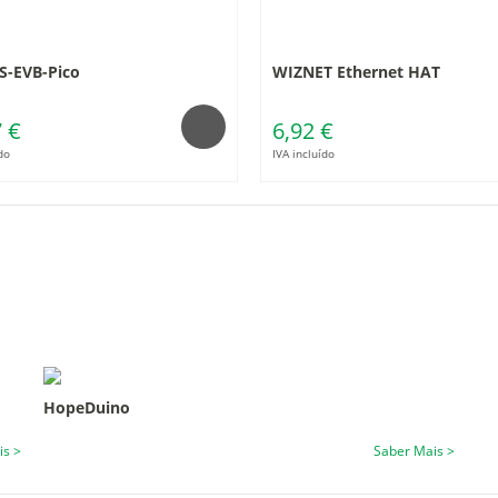
S-EVB-Pico
WIZNET Ethernet HAT
 €
6,92 €
do
IVA incluído
HopeDuino
is >
Saber Mais >