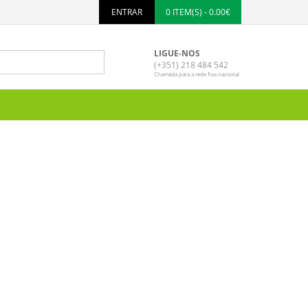
ENTRAR
0 ITEM(S) - 0.00€
LIGUE-NOS
(+351) 218 484 542
Chamada para a rede fixa nacional