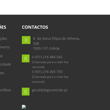
ÕES
CONTACTOS
ções
R. de Dona Filipa de Vilhena,
32B
mento
1000-137 Lisboa
ga
(+351) 218 484 542
(Chamada para a rede fixa
acidade
nacional)
(+351) 218 405 730
ies
(Chamada para a rede fixa
nacional)
nflitos
geral@digicontrole.pt