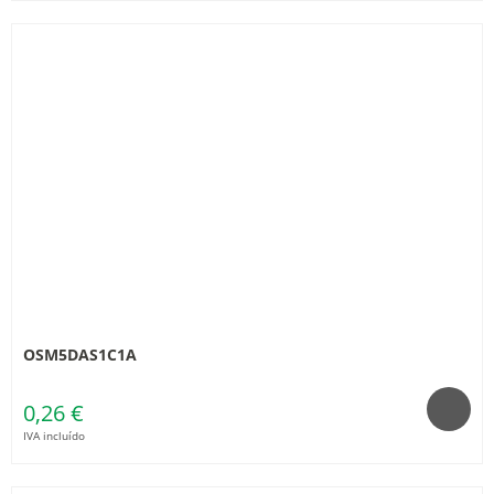
OSM5DAS1C1A
0,26 €
IVA incluído