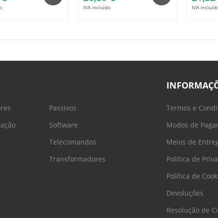
o
IVA incluído
IVA incluíd
INFORMAÇ
ores
Passivos
Termos e Condi
tação
Software
Modos de Paga
Telecomandos
Meios de Entre
Transformadores
Politica de Priv
Política de Cook
Devoluções
Resolução de Co