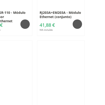
SR-110 - Módulo
RJ203A+EM203A - Módulo
sor
Ethernet (conjunto)
thernet
 €
41,88 €
o
IVA incluído