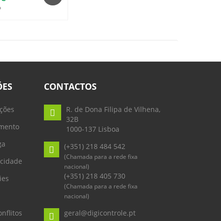
o
ÕES
CONTACTOS
ções
R. de Dona Filipa de Vilhena,
32B
mento
1000-137 Lisboa
ga
(+351) 218 484 542
(Chamada para a rede fixa
acidade
nacional)
(+351) 218 405 730
ies
(Chamada para a rede fixa
nacional)
nflitos
geral@digicontrole.pt