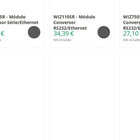
SR - Módulo
WIZ110SR - Módulo
WIZ750
or Série/Ethernet
Conversor
Conver
RS232/Ethernet
RS232/E
 €
34,39 €
27,10
o
IVA incluído
IVA incluíd