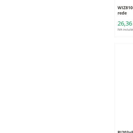
WIZ810
rede
26,36
IVA incluíd
RJ203+