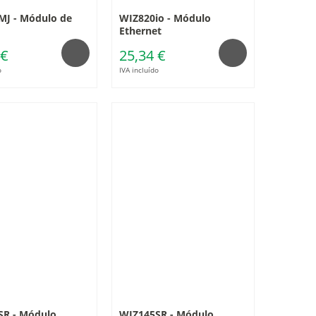
MJ - Módulo de
WIZ820io - Módulo
Ethernet
 €
25,34 €
o
IVA incluído
SR - Módulo
WIZ145SR - Módulo