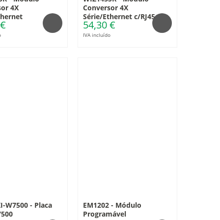
or 4X
Conversor 4X
thernet
Série/Ethernet c/RJ45
 €
54,30 €
o
IVA incluído
-W7500 - Placa
EM1202 - Módulo
500
Programável