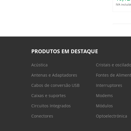
IVA incluíd
PRODUTOS EM DESTAQUE
Acústica
Cristais e oscilad
Antenas e Adaptadores
Fontes de Alimen
Cabos de conversão USB
Interruptores
Caixas e suportes
Modems
Circuitos Integrados
Módulos
Conectores
Optoelectrónica