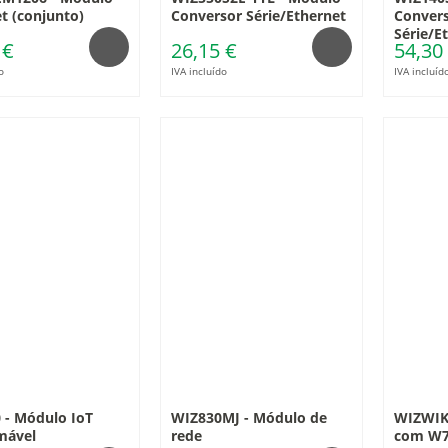
t (conjunto)
Conversor Série/Ethernet
Convers
Série/E
 €
26,15 €
54,30
o
IVA incluído
IVA incluíd
 - Módulo IoT
WIZ830MJ - Módulo de
WIZWIKI
mável
rede
com W7