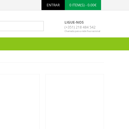
ENTRAR
0 ITEM(S) - 0.00€
LIGUE-NOS
(+351) 218 484 542
Chamada para a rede fixa nacional