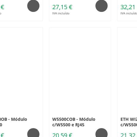
 €
27,15 €
32,21
o
IVA incluído
IVA incluíd
OB - Módulo
W5500COB - Módulo
ETH WIZ
0
c/W5500 e RJ45
c/W550
 €
20,59 €
21,32