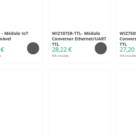
 - Módulo IoT
WIZ107SR-TTL- Módulo
WIZ750
mável
Conversor Ethernet/UART
Conver
TTL
TTL
 €
28,22 €
27,20
o
IVA incluído
IVA incluíd