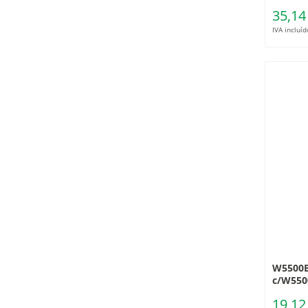
35,14
IVA incluíd
W5500B
c/W550
19,12