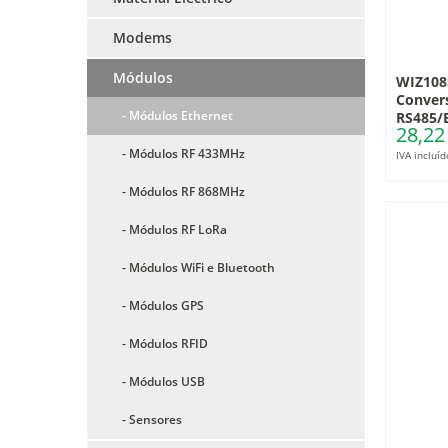
Modems
Módulos
WIZ108
Conver
- Módulos Ethernet
RS485/
28,22
- Módulos RF 433MHz
IVA incluíd
- Módulos RF 868MHz
- Módulos RF LoRa
- Módulos WiFi e Bluetooth
- Módulos GPS
- Módulos RFID
- Módulos USB
- Sensores