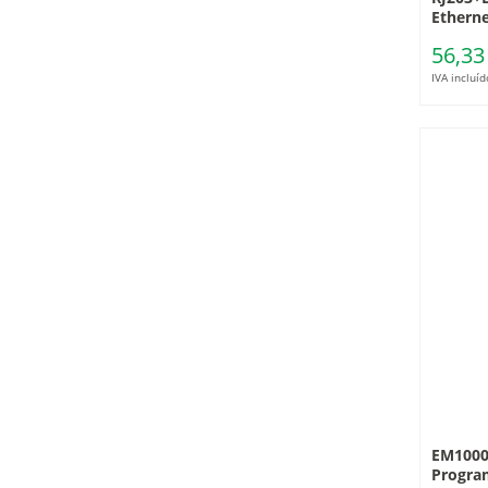
Etherne
56,33
IVA incluíd
EM1000
Progra