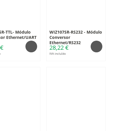
SR-TTL- Módulo
WIZ107SR-RS232 - Módulo
sor Ethernet/UART
Conversor
Ethernet/RS232
 €
28,22 €
o
IVA incluído