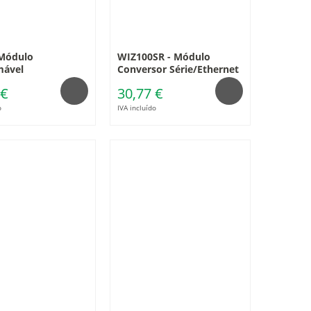
Módulo
WIZ100SR - Módulo
mável
Conversor Série/Ethernet
 €
30,77 €
o
IVA incluído