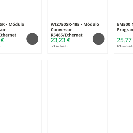
SR - Módulo
WIZ750SR-485 - Módulo
EM500 
sor
Conversor
Progra
Ethernet
RS485/Ethernet
 €
23,23 €
25,77
o
IVA incluído
IVA incluíd