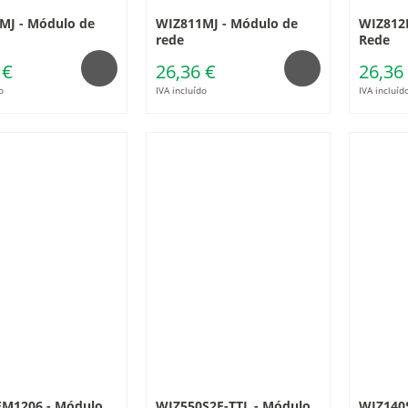
MJ - Módulo de
WIZ811MJ - Módulo de
WIZ812
rede
Rede
 €
26,36 €
26,36
o
IVA incluído
IVA incluíd
EM1206 - Módulo
WIZ550S2E-TTL - Módulo
WIZ140