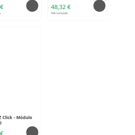
 €
48,32 €
o
IVA incluído
 Click - Módulo
0
 €