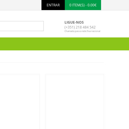
ENTRAR
0 ITEM(S) - 0.00€
LIGUE-NOS
(+351) 218 484 542
Chamada para a rede fixa nacional