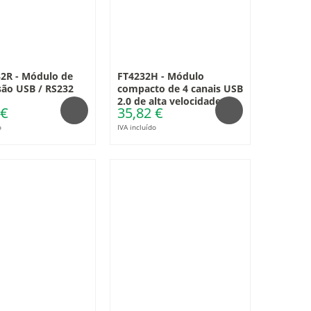
2R - Módulo de
FT4232H - Módulo
ão USB / RS232
compacto de 4 canais USB
2.0 de alta velocidade
 €
35,82 €
o
IVA incluído