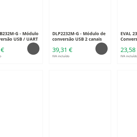
B232M-G - Módulo
DLP2232M-G - Módulo de
EVAL 23
versão USB / UART
conversão USB 2 canais
Convers
 €
39,31 €
23,58
o
IVA incluído
IVA incluíd