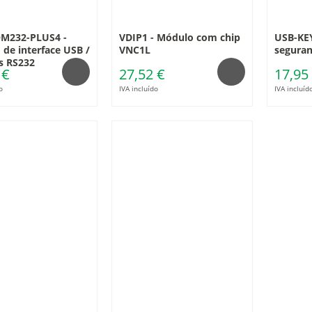
M232-PLUS4 -
VDIP1 - Módulo com chip
USB-KEY
de interface USB /
VNC1L
segura
s RS232
 €
27,52 €
17,95
o
IVA incluído
IVA incluíd