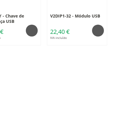
 - Chave de
V2DIP1-32 - Módulo USB
nça USB
 €
22,40 €
o
IVA incluído