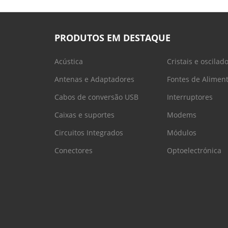
PRODUTOS EM DESTAQUE
Acústica
Cristais e oscilad
Antenas e Adaptadores
Fontes de Alimen
Cabos de conversão USB
Interruptores
Caixas e suportes
Modems
Circuitos Integrados
Módulos
Conectores
Optoelectrónica