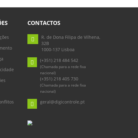
ÕES
CONTACTOS
ções
R. de Dona Filipa de Vilhena,
32B
mento
1000-137 Lisboa
ga
(+351) 218 484 542
(Chamada para a rede fixa
acidade
nacional)
(+351) 218 405 730
ies
(Chamada para a rede fixa
nacional)
nflitos
geral@digicontrole.pt