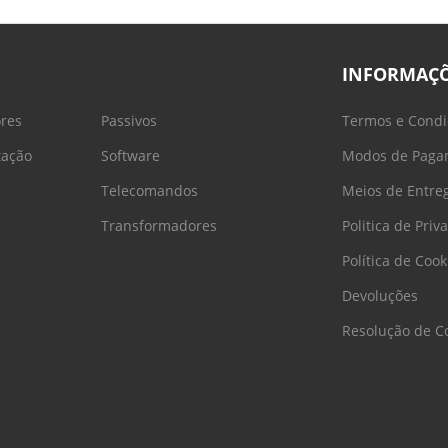
INFORMAÇ
ores
Passivos
Termos e Condi
tação
Software
Modos de Paga
Telecomandos
Meios de Entre
Transformadores
Politica de Priv
Política de Cook
Devoluções
Resolução de Co