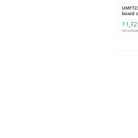
UMFT23
board c
11,72
IVA incluíd