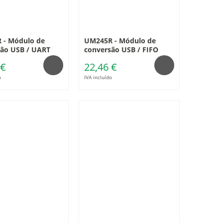
 - Módulo de
UM245R - Módulo de
ão USB / UART
conversão USB / FIFO
 €
22,46 €
o
IVA incluído