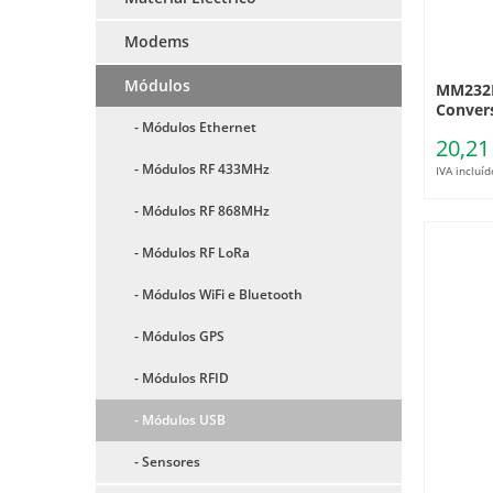
Modems
Módulos
MM232R
Conver
- Módulos Ethernet
20,21
- Módulos RF 433MHz
IVA incluíd
- Módulos RF 868MHz
- Módulos RF LoRa
- Módulos WiFi e Bluetooth
- Módulos GPS
- Módulos RFID
- Módulos USB
- Sensores