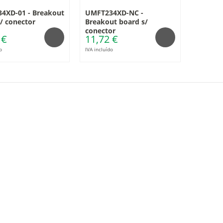
4XD-01 - Breakout
UMFT234XD-NC -
/ conector
Breakout board s/
conector
 €
11,72 €
o
IVA incluído