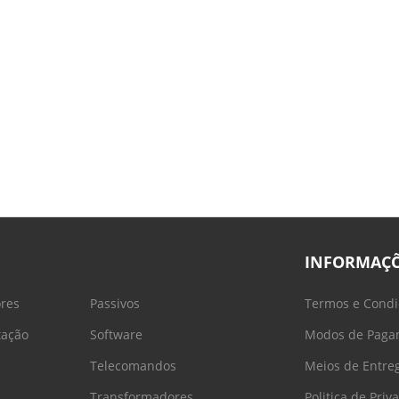
INFORMAÇ
ores
Passivos
Termos e Condi
tação
Software
Modos de Paga
Telecomandos
Meios de Entre
Transformadores
Politica de Priv