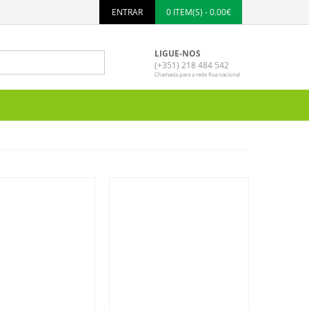
ENTRAR
0 ITEM(S) - 0.00€
LIGUE-NOS
(+351) 218 484 542
Chamada para a rede fixa nacional