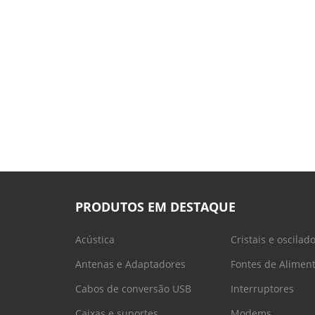
PRODUTOS EM DESTAQUE
Acústica
Cristais e oscilad
Antenas e Adaptadores
Fontes de Alimen
Cabos de conversão USB
Interruptores
Caixas e suportes
Modems