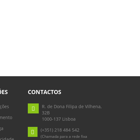
ÕES
CONTACTOS
ções
R. de Dona Filipa de Vilhena,
32B
mento
1000-137 Lisboa
ga
(+351) 218 484 542
(Chamada para a rede fixa
acidade