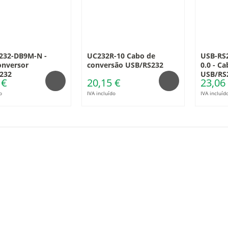
232-DB9M-N -
UC232R-10 Cabo de
USB-RS
onversor
conversão USB/RS232
0.0 - C
232
USB/RS
 €
20,15 €
23,06
o
IVA incluído
IVA incluíd