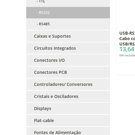
- TTL
- RS232
- RS485
USB-RS
Caixas e Suportes
Cabo c
USB/RS
13,64
Circuitos Integrados
IVA incluíd
Conectores I/O
Conectores PCB
Controladores/ Conversores
Cristais e Osciladores
Displays
Flat-cable
Fontes de Alimentação