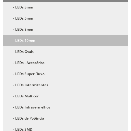
- LEDs 3mm
- LEDs 5mm
- LEDs 8mm
- LEDs 10mm
- LEDs Ovais
- LEDs - Acessórios
- LEDs Super Fluxo
- LEDs Intermitentes
- LEDs Multicor
- LEDs Infravermelhos
- LEDs de Potência
- LEDs SMD