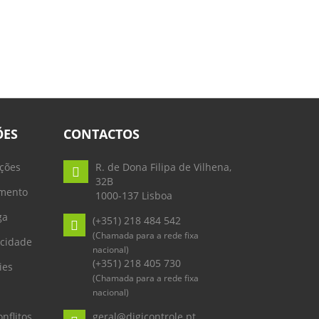
ÕES
CONTACTOS
ções
R. de Dona Filipa de Vilhena,
32B
mento
1000-137 Lisboa
ga
(+351) 218 484 542
(Chamada para a rede fixa
acidade
nacional)
(+351) 218 405 730
ies
(Chamada para a rede fixa
nacional)
nflitos
geral@digicontrole.pt