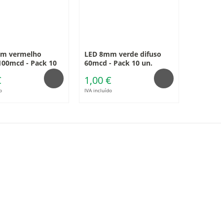
m vermelho
LED 8mm verde difuso
100mcd - Pack 10
60mcd - Pack 10 un.
€
1,00 €
o
IVA incluído