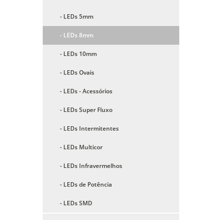
- LEDs 5mm
- LEDs 8mm
- LEDs 10mm
- LEDs Ovais
- LEDs - Acessórios
- LEDs Super Fluxo
- LEDs Intermitentes
- LEDs Multicor
- LEDs Infravermelhos
- LEDs de Potência
- LEDs SMD