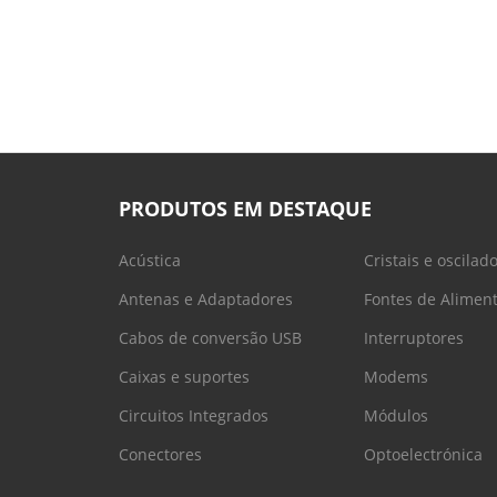
PRODUTOS EM DESTAQUE
Acústica
Cristais e oscilad
Antenas e Adaptadores
Fontes de Alimen
Cabos de conversão USB
Interruptores
Caixas e suportes
Modems
Circuitos Integrados
Módulos
Conectores
Optoelectrónica