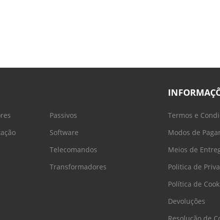
INFORMAÇ
ores
Passivos
Termos e Condi
tação
Software
Modos de Paga
Telecomandos
Meios de Entre
Transformadores
Politica de Priv
Política de Cook
Devoluções
Resolução de Co