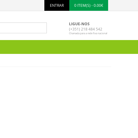
ENTRAR
0 ITEM(S) - 0.00€
LIGUE-NOS
(+351) 218 484 542
Chamada para a rede fixa nacional