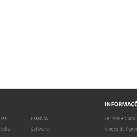
INFORMAÇ
ores
Passivos
Termos e Condi
tação
Software
Modos de Paga