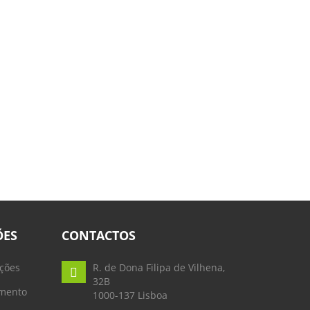
ÕES
CONTACTOS
ções
R. de Dona Filipa de Vilhena,
32B
mento
1000-137 Lisboa