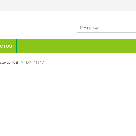
CTOS
ctores PCB
DIN 41617