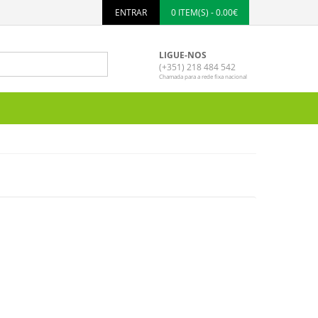
ENTRAR
0 ITEM(S) - 0.00€
LIGUE-NOS
(+351) 218 484 542
Chamada para a rede fixa nacional