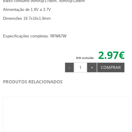
Baixo consumo 95mA@17bBm, 45mA@13dBm
Alimentação de 1.8V a 3.7V
Dimensões 19.7x16x1,9mm
Especificações completas:
RFM67W
2.97€
IVA incluído
-
+
COMPRAR
PRODUTOS RELACIONADOS