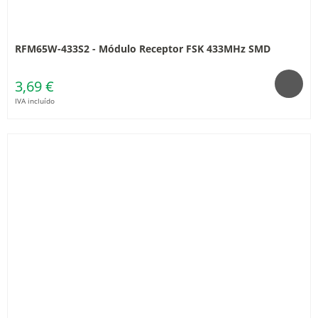
RFM65W-433S2 - Módulo Receptor FSK 433MHz SMD
3,69 €
IVA incluído