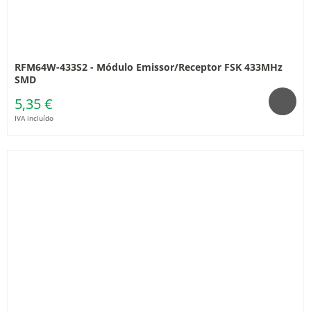
RFM64W-433S2 - Módulo Emissor/Receptor FSK 433MHz
SMD
5,35 €
IVA incluído