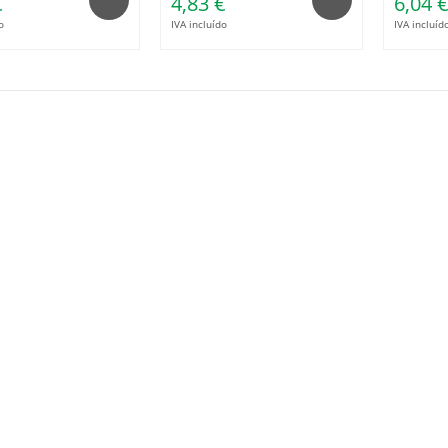
€
4,83 €
6,04 
o
IVA incluído
IVA incluíd