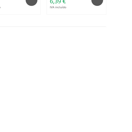
€
6,39 €
o
IVA incluído