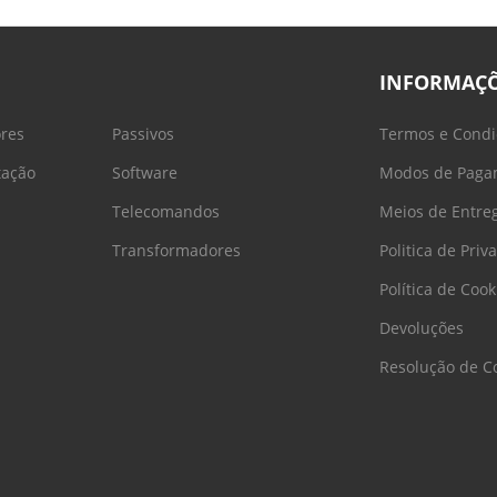
INFORMAÇ
ores
Passivos
Termos e Condi
tação
Software
Modos de Paga
Telecomandos
Meios de Entre
Transformadores
Politica de Priv
Política de Cook
Devoluções
Resolução de Co