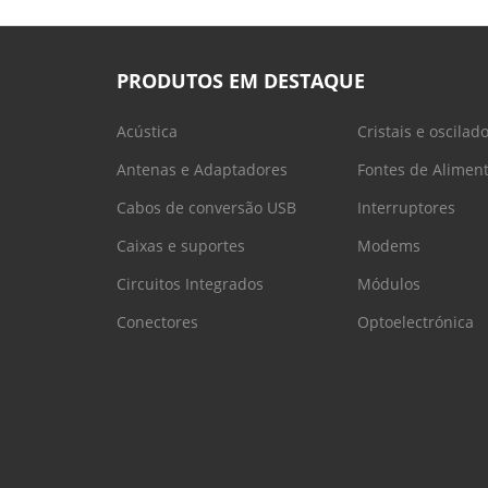
PRODUTOS EM DESTAQUE
Acústica
Cristais e oscilad
Antenas e Adaptadores
Fontes de Alimen
Cabos de conversão USB
Interruptores
Caixas e suportes
Modems
Circuitos Integrados
Módulos
Conectores
Optoelectrónica