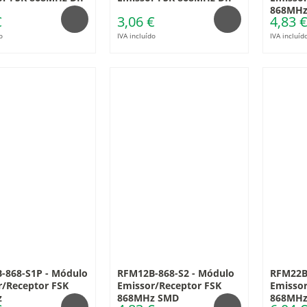
868MHz
€
3,06 €
4,83 
o
IVA incluído
IVA incluíd
-868-S1P - Módulo
RFM12B-868-S2 - Módulo
RFM22B
r/Receptor FSK
Emissor/Receptor FSK
Emissor
z
868MHz SMD
868MHz