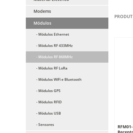
Modems
PRODUT
Módulos
- Módulos Ethernet
- Módulos RF 433MHz
- Módulos RF 868MHz
- Módulos RF LoRa
- Módulos WiFi e Bluetooth
- Módulos GPS
- Módulos RFID
- Módulos USB
- Sensores
RFM01-
Recept