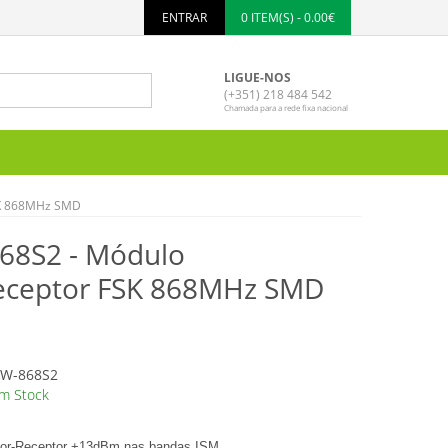
ENTRAR
0 ITEM(S) - 0.00€
LIGUE-NOS
(+351) 218 484 542
Chamada para a rede fixa nacional
SK 868MHz SMD
8S2 - Módulo
eceptor FSK 868MHz SMD
W-868S2
m Stock
or-Receptor +13dBm nas bandas ISM