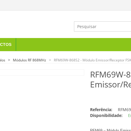
CTOS
los
Módulos RF 868MHz
RFM69W-868S2 - Módulo Emissor/Receptor F
RFM69W-86
Emissor/R
Referência:
RFM69
Disponibilidade:
E
RFM69 – Módulo Emiss