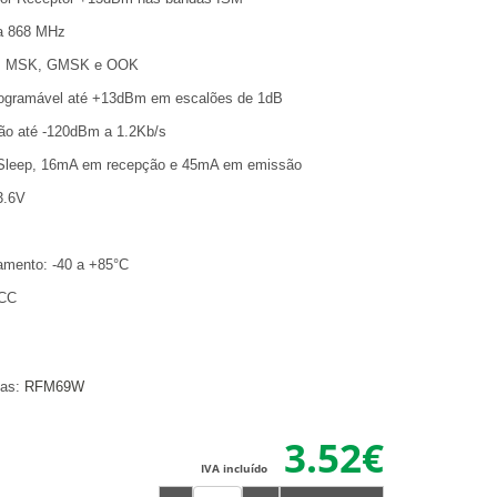
ia 868 MHz
K, MSK, GMSK e OOK
rogramável até +13dBm em escalões de 1dB
ção até -120dBm a 1.2Kb/s
Sleep, 16mA em recepção e 45mA em emissão
3.6V
m
amento: -40 a +85°C
FCC
tas:
RFM69W
3.52€
IVA incluído