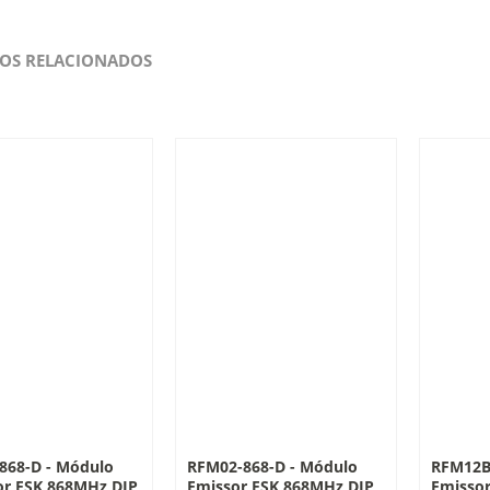
OS RELACIONADOS
868-D - Módulo
RFM02-868-D - Módulo
RFM12B
or FSK 868MHz DIP
Emissor FSK 868MHz DIP
Emissor