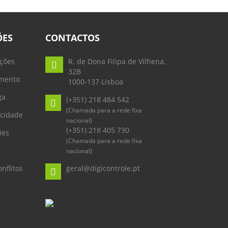
ÕES
CONTACTOS
ções
R. de Dona Filipa de Vilhena,
32B
mento
1000-137 Lisboa
ga
(+351) 218 484 542
(Chamada para a rede fixa
acidade
nacional)
(+351) 218 405 730
ies
(Chamada para a rede fixa
nacional)
nflitos
geral@digicontrole.pt