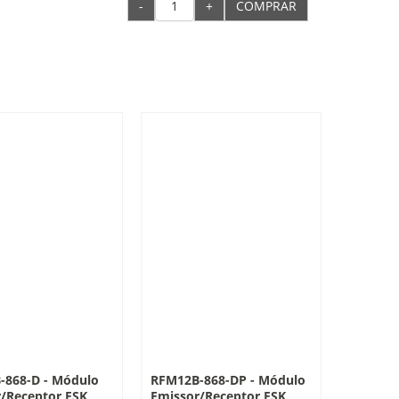
-
+
COMPRAR
-868-D - Módulo
RFM12B-868-DP - Módulo
/Receptor FSK
Emissor/Receptor FSK