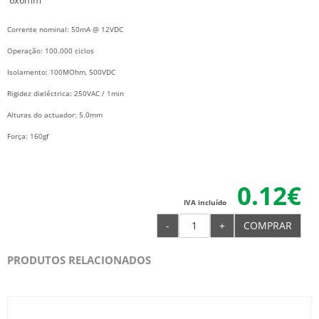
6x6mm
Corrente nominal: 50mA @ 12VDC
Operação: 100.000 ciclos
Isolamento: 100MOhm, 500VDC
Rigidez dieléctrica: 250VAC / 1min
Alturas do actuador: 5.0mm
Força: 160gf
0.12€
IVA incluído
-
+
COMPRAR
PRODUTOS RELACIONADOS