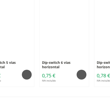
tch 5 vias
Dip-switch 6 vias
Dip-swi
tal
horizontal
horizon
€
0,75 €
0,78 
o
IVA incluído
IVA incluíd