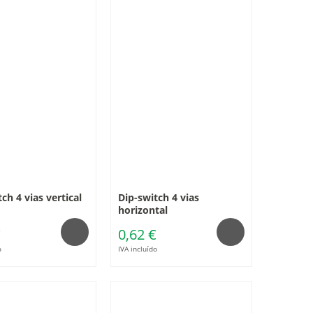
ch 4 vias vertical
Dip-switch 4 vias
horizontal
€
0,62 €
o
IVA incluído