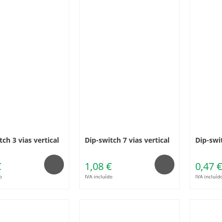
tch 3 vias vertical
Dip-switch 7 vias vertical
Dip-swit
€
1,08 €
0,47 
o
IVA incluído
IVA incluíd