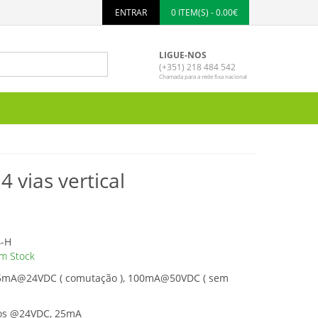
ENTRAR
0 ITEM(S) - 0.00€
LIGUE-NOS
(+351) 218 484 542
Chamada para a rede fixa nacional
4 vias vertical
4-H
m Stock
25mA@24VDC ( comutação ), 100mA@50VDC ( sem
los @24VDC, 25mA