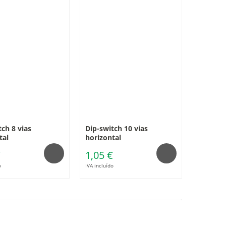
tch 8 vias
Dip-switch 10 vias
tal
horizontal
€
1,05 €
o
IVA incluído