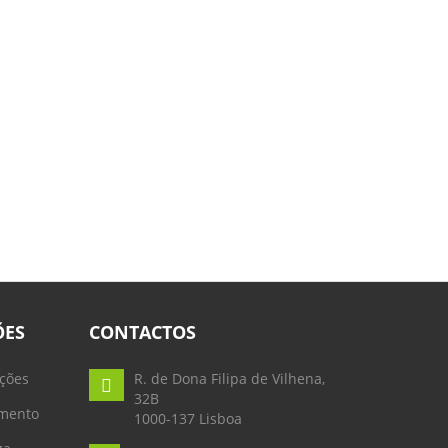
ÕES
CONTACTOS
ções
R. de Dona Filipa de Vilhena,
32B
mento
1000-137 Lisboa