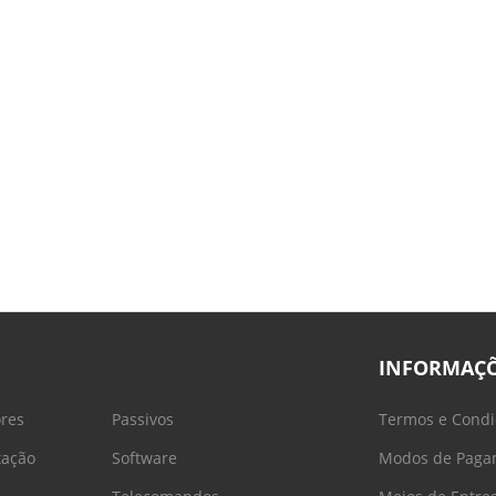
INFORMAÇ
ores
Passivos
Termos e Condi
tação
Software
Modos de Paga