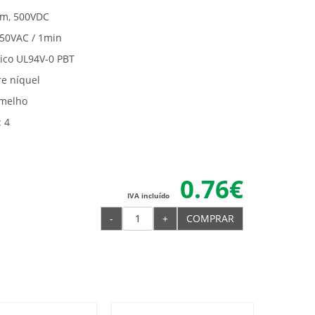
hm, 500VDC
 250VAC / 1min
tico UL94V-0 PBT
re níquel
rmelho
 4
0.76€
IVA incluído
-
+
COMPRAR