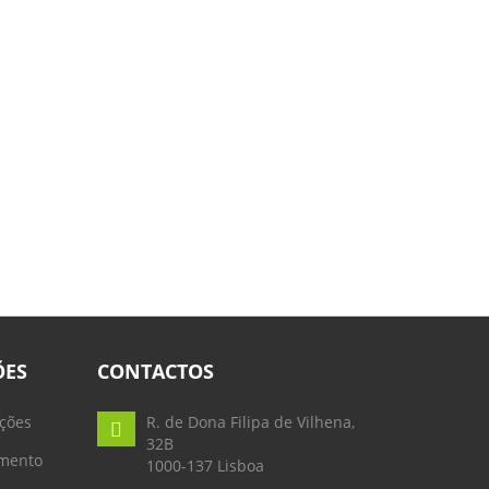
ÕES
CONTACTOS
ções
R. de Dona Filipa de Vilhena,
32B
mento
1000-137 Lisboa