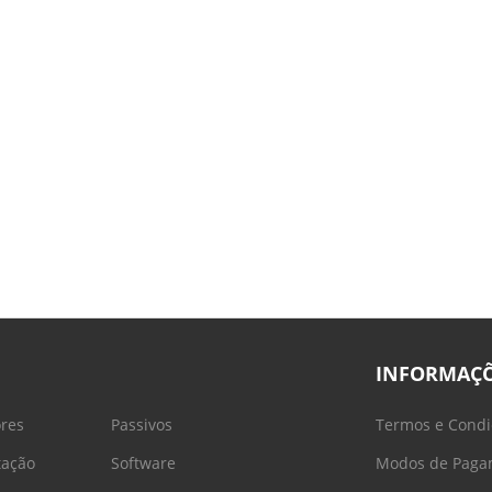
INFORMAÇ
ores
Passivos
Termos e Condi
tação
Software
Modos de Paga