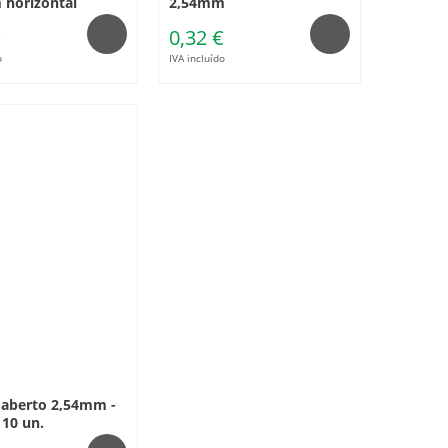
horizontal
2,54mm
€
0,32 €
o
IVA incluído
aberto 2,54mm -
 10 un.