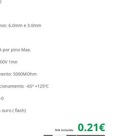
)
nos: 6.0mm e 3.0mm
º
A por pino Max.
 500V 1mn
lamento: 5000MOhm
ionamento: -65º +125ºC
-0
ouro ( flash)
0.21€
IVA incluído