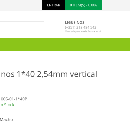
ENTRAR
0 ITEM(S) - 0.00€
LIGUE-NOS
(+351) 218 484 542
Chamada para a rede fixa nacional
inos 1*40 2,54mm vertical
005-01-1*40P
m Stock
s Macho