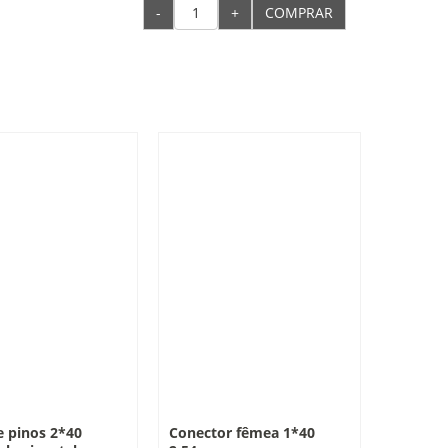
-
+
COMPRAR
e pinos 2*40
Conector fêmea 1*40