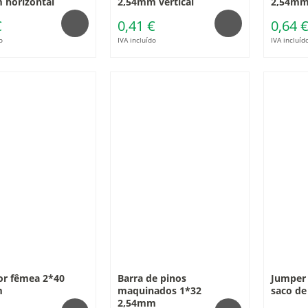
 horizontal
2,54mm vertical
2,54mm 
€
0,41 €
0,64 
o
IVA incluído
IVA incluíd
or fêmea 2*40
Barra de pinos
Jumper 
m
maquinados 1*32
saco de
2,54mm