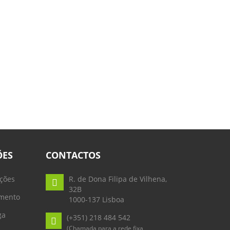
ÕES
CONTACTOS
ções
R. de Dona Filipa de Vilhena,
32B
mento
1000-137 Lisboa
ga
(+351) 218 484 542
(Chamada para a rede fixa