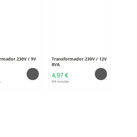
rmador 230V / 9V
Transformador 230V / 12V
8VA
€
4,97 €
o
IVA incluído