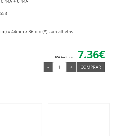
, 0.44A + 0.44A
1558
m) x 44mm x 36mm (*) com alhetas
7.36€
IVA incluído
-
+
COMPRAR