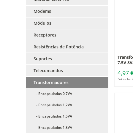
Modems
Módulos
Receptores
Resistências de Potência
Transf
Suportes
7.5V 8V
Telecomandos
4,97 
IVA incluíd
Transformadores
- Encapsulados 0,7VA
- Encapsulados 1,2VA
- Encapsulados 1,5VA
- Encapsulados 1,8VA