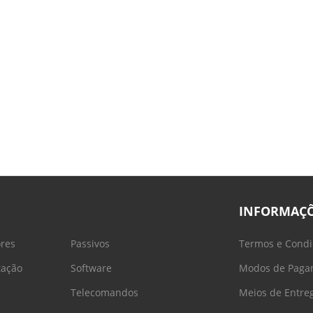
INFORMAÇ
ores
Passivos
Termos e Condi
tação
Software
Modos de Paga
Telecomandos
Meios de Entre