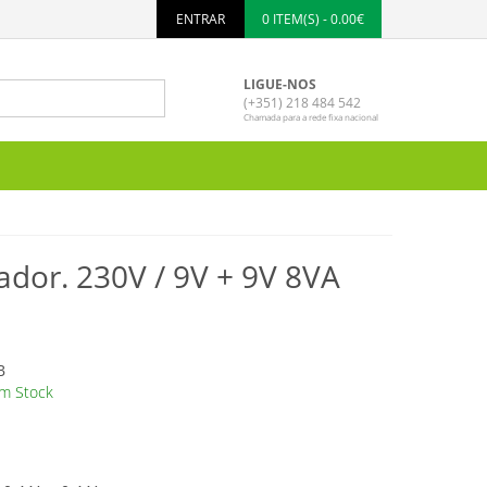
ENTRAR
0 ITEM(S) - 0.00€
LIGUE-NOS
(+351) 218 484 542
Chamada para a rede fixa nacional
dor. 230V / 9V + 9V 8VA
B
m Stock