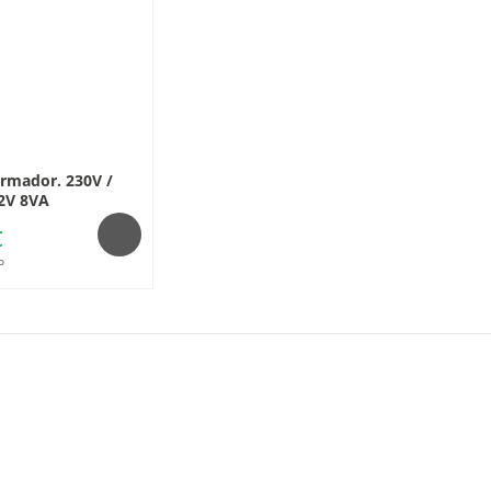
rmador. 230V /
2V 8VA
€
o