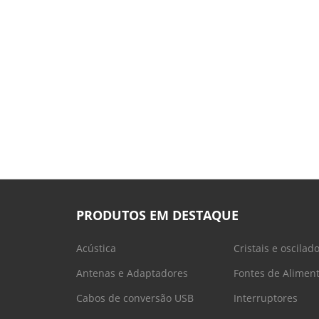
PRODUTOS EM DESTAQUE
Acústica
Cristais e oscilad
Antenas e Adaptadores
Fontes de Alimen
Cabos de conversão USB
Interruptores