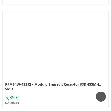
RFM64W-433S2 - Módulo Emissor/Receptor FSK 433MHz
SMD
5,35 €
IVA incluído