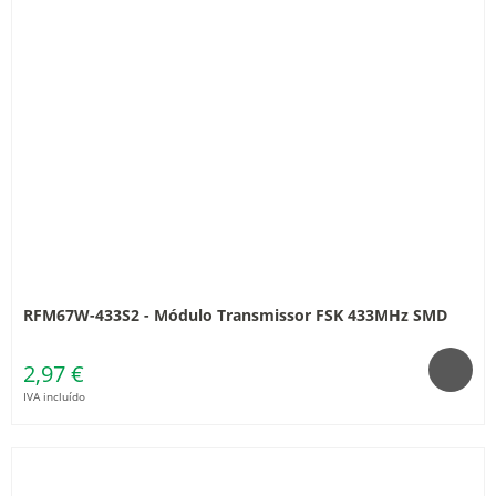
RFM67W-433S2 - Módulo Transmissor FSK 433MHz SMD
2,97 €
IVA incluído