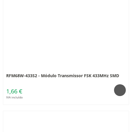
RFM68W-433S2 - Módulo Transmissor FSK 433MHz SMD
1,66 €
IVA incluído