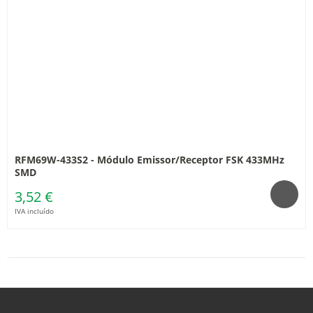
RFM69W-433S2 - Módulo Emissor/Receptor FSK 433MHz
SMD
3,52 €
IVA incluído